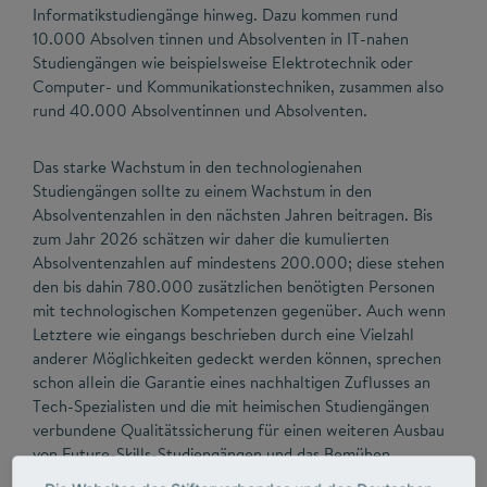
Informatikstudiengänge hinweg. Dazu kommen rund
10.000 Absolven tinnen und Absolventen in IT-nahen
Studiengängen wie beispielsweise Elektrotechnik oder
Computer- und Kommunikationstechniken, zusammen also
rund 40.000 Absolventinnen und Absolventen.
Das starke Wachstum in den technologienahen
Studiengängen sollte zu einem Wachstum in den
Absolventenzahlen in den nächsten Jahren beitragen. Bis
zum Jahr 2026 schätzen wir daher die kumulierten
Absolventenzahlen auf mindestens 200.000; diese stehen
den bis dahin 780.000 zusätzlichen benötigten Personen
mit technologischen Kompetenzen gegenüber. Auch wenn
Letztere wie eingangs beschrieben durch eine Vielzahl
anderer Möglichkeiten gedeckt werden können, sprechen
schon allein die Garantie eines nachhaltigen Zuflusses an
Tech-Spezialisten und die mit heimischen Studiengängen
verbundene Qualitätssicherung für einen weiteren Ausbau
von Future-Skills-Studiengängen und das Bemühen,
Studierende für diese Studiengänge gewinnen zu können.