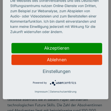
Die Websites des Stifterverbandes und des Deutschen
Stiftungszentrums nutzen Online-Dienste von Dritten,
zum Beispiel zur Webanalyse, zum Abspielen von
Audio- oder Videodateien und zum Bereitstellen einer
Kommentarfunktion. Ich bin damit einverstanden und
kann meine Einwilligung jederzeit mit Wirkung für die
Zukunft widerrufen oder ändern.
Akzeptieren
Ablehnen
Einstellungen
Neben den IT-Studiengängen können auch andere
technische Studiengänge wie Ingenieurwissenschaften oder
Maschinenbau einen Beitrag dazu leisten, den für 2026 von
Powered by
uns prognostizierten Bedarf an 780.000 Personen mit
Impressum
|
Datenschutzerklärung
technologischen Kompetenzen zu decken. Sie vermitteln
teilweise ebenfalls die in diesem Paper definierten
technologischen Future Skills. Die Zahl der Absolventinnen
und Absolventen liegt mit beispielsweise rund 100.000