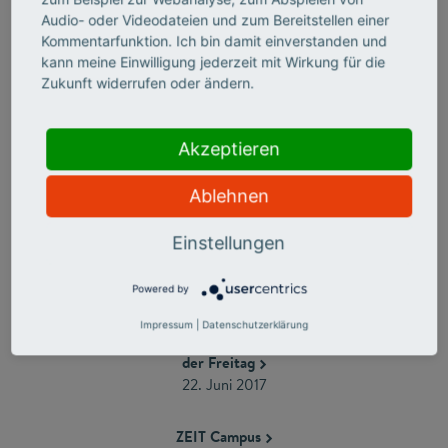
16. Oktober 2017
Audio- oder Videodateien und zum Bereitstellen einer
Kommentarfunktion. Ich bin damit einverstanden und
kann meine Einwilligung jederzeit mit Wirkung für die
DER SPIEGEL
Zukunft widerrufen oder ändern.
25. September 2017 ($)
ARD-Mediathek
Akzeptieren
21. August 2017 (Video ab Minute 40)
Ablehnen
neues deutschland
7. August 2017
Einstellungen
Tagesspiegel
Powered by
3. Juli 2017
Impressum
|
Datenschutzerklärung
der Freitag
22. Juni 2017
ZEIT Campus