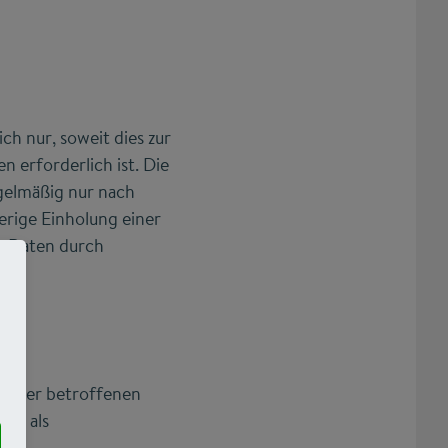
h nur, soweit dies zur
n erforderlich ist. Die
gelmäßig nur nach
herige Einholung einer
er Daten durch
ng der betroffenen
VO) als