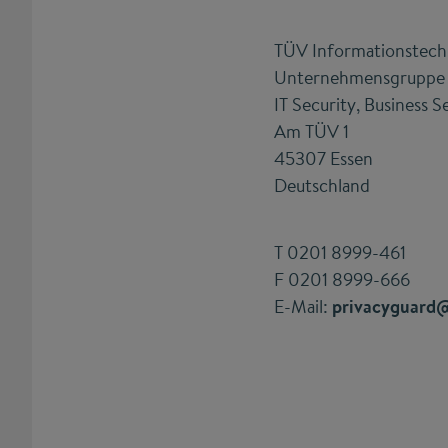
TÜV Informationstec
Unternehmensgrupp
IT Security, Business S
Am TÜV 1
45307 Essen
Deutschland
T 0201 8999-461
F 0201 8999-666
E-Mail:
privacyguard@