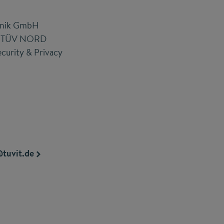
hnik GmbH
e TÜV NORD
ecurity & Privacy
tuvit.de