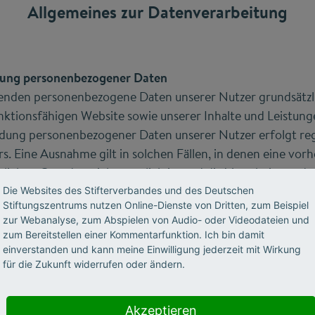
Allgemeines zur Datenverarbeitung
tung personenbezogener Daten
nden personenbezogene Daten unserer Nutzer grundsätzlic
unktionsfähigen Website sowie unserer Inhalte und Leistunge
ung personenbezogener Daten unserer Nutzer erfolgt re
rs. Eine Ausnahme gilt in solchen Fällen, in denen eine vor
chlichen Gründen nicht möglich ist und die Verarbeitung d
n gestattet ist.
Die Websites des Stifterverbandes und des Deutschen
Stiftungszentrums nutzen Online-Dienste von Dritten, zum Beispiel
zur Webanalyse, zum Abspielen von Audio- oder Videodateien und
zum Bereitstellen einer Kommentarfunktion. Ich bin damit
einverstanden und kann meine Einwilligung jederzeit mit Wirkung
die Verarbeitung personenbezogener Daten
für die Zukunft widerrufen oder ändern.
eitungsvorgänge personenbezogener Daten eine Einwilligu
 Art. 6 Abs. 1 lit. a EU-Datenschutzgrundverordnung (DSG
Akzeptieren
ie Verarbeitung personenbezogener Daten.