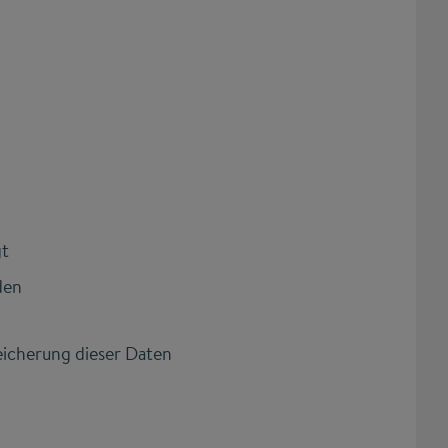
gt
den
eicherung dieser Daten