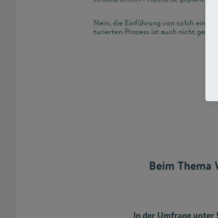
Beim Thema W
In der Umfrage unte