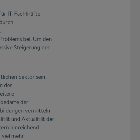
ür IT-Fachkräfte
 durch
u
 Problems bei. Um den
assive Steigerung der
lichen Sektor sein.
in der
eitere
zbedarfe der
rbildungen vermitteln
ität und Aktualität der
tern hinreichend
 viel mehr