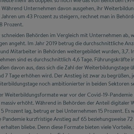
heute mehr als doppelt so hoch wie das von Behörden (974
. Während Unternehmen davon ausgehen, ihr Weiterbildun
ahren um 43 Prozent zu steigern, rechnet man in Behörde
8 Prozent.
 schneiden Behörden im Vergleich mit Unternehmen ab, wa
gen angeht. Im Jahr 2019 betrug die durchschnittliche Anz
und Mitarbeiter in Behörden weitergebildet wurden, 3,7. In
nehmen sind es durchschnittlich 4,6 Tage. Führungskräfte 
ßen davon aus, dass sich die Zahl der Weiterbildungstage
nd 7 Tage erhöhen wird. Der Anstieg ist zwar zu begrüßen, j
terbildungstage noch ambitionierter in beiden Sektoren se
aler Weiterbildungsformate war vor der Covid-19-Pandemie 
 massiv erhöht. Während in Behörden der Anteil digitaler 
 5 Prozent lag, betrug er bei Unternehmen 15 Prozent. Es
e Pandemie kurzfristige Anstieg auf 65 beziehungsweise 72
 erhalten bliebe. Denn diese Formate bieten viele Vorteile, 