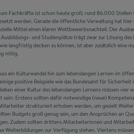
m Fachkräfte ist schon heute groß; rund 86.000 Stellen f
setzt werden. Gerade die öffentliche Verwaltung hat hier
zielle Mittel einen klaren Wettbewerbsnachteil. Der Ausba
Ausbildungs- und Studienplätze trägt zwar zur Lösung des
ie langfristig decken zu können, ist aber zusätzlich eine m
g nötig.
ss ein Kulturwandel hin zum lebenslangen Lernen im öffent
 einige positive Beispiele wie das Bundesamt für Sicherheit 
Neben einer Kultur des lebenslangen Lernens müssen vier w
lt sein: Erstens sollten dafür notwendige (neue) Kompeten
itarbeiter strukturiert erhoben werden, um gezielt Weite
llten Budgets groß genug sein, um den Ansprüchen an Qual
gen. Zudem sollten drittens Mitarbeiterinnen und Mitarbei
ese Weiterbildungen zur Verfügung stehen. Viertens müssen