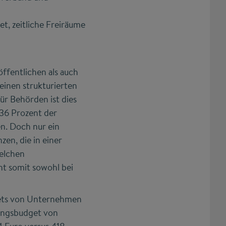
, zeitliche Freiräume
ffentlichen als auch
einen strukturierten
ür Behörden ist dies
 36 Prozent der
en. Doch nur ein
en, die in einer
welchen
t somit sowohl bei
gets von Unternehmen
dungsbudget von