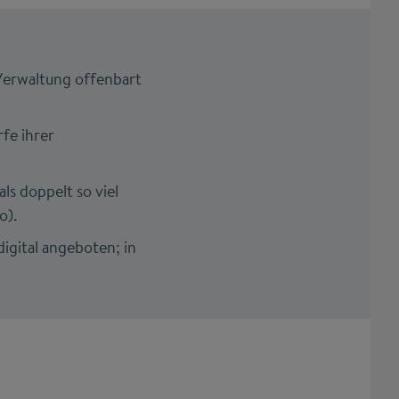
Verwaltung offenbart
fe ihrer
s doppelt so viel
o).
igital angeboten; in