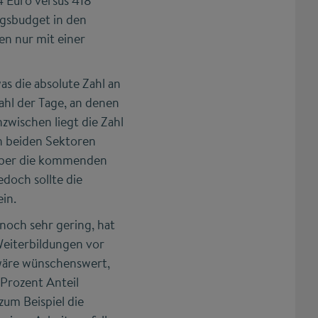
 Euro versus 418
gsbudget in den
n nur mit einer
s die absolute Zahl an
ahl der Tage, an denen
zwischen liegt die Zahl
in beiden Sektoren
 über die kommenden
edoch sollte die
in.
noch sehr gering, hat
Weiterbildungen vor
 wäre wünschenswert,
 Prozent Anteil
zum Beispiel die