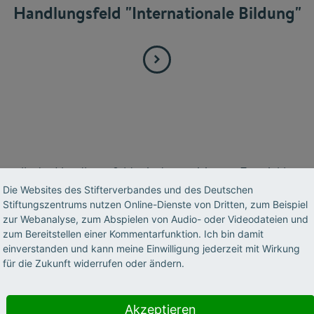
Handlungsfeld "Internationale Bildung"
g
stellt das Handlungsfeld mit der positivsten Entwicklung
zeitig sind hier die negativen Auswirkungen der Covid-19-
Die Websites des Stifterverbandes und des Deutschen
Stiftungszentrums nutzen Online-Dienste von Dritten, zum Beispiel
hrend vor der Pandemie im Jahr 2019 der Gesamtindex be
zur Webanalyse, zum Abspielen von Audio- oder Videodateien und
020 auf 68 zurück. Laut Umfragen des DAAD ist die Begeiste
zum Bereitstellen einer Kommentarfunktion. Ich bin damit
lerdings ungebrochen, deshalb spricht viel dafür, dass die
einverstanden und kann meine Einwilligung jederzeit mit Wirkung
für die Zukunft widerrufen oder ändern.
iveau von 2019 zurückkehrt. Es ist daher sinnvoll, die Indi
9 und die Auswirkungen im Coronajahr 2020 gesondert zu
Akzeptieren