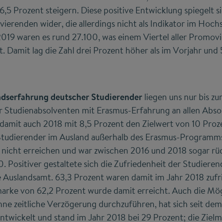
,5 Prozent steigern. Diese positive Entwicklung spiegelt si
ierenden wider, die allerdings nicht als Indikator im Hoc
2019 waren es rund 27.100, was einem Viertel aller Promov
. Damit lag die Zahl drei Prozent höher als im Vorjahr und
ndserfahrung deutscher Studierender
liegen uns nur bis zu
er Studienabsolventen mit Erasmus-Erfahrung an allen Abso
damit auch 2018 mit 8,5 Prozent den Zielwert von 10 Proze
Studierender im Ausland außerhalb des Erasmus-Programm
nicht erreichen und war zwischen 2016 und 2018 sogar rüc
 Positiver gestaltete sich die Zufriedenheit der Studiere
 Auslandsamt. 63,3 Prozent waren damit im Jahr 2018 zufr
marke von 62,2 Prozent wurde damit erreicht. Auch die Mög
ne zeitliche Verzögerung durchzuführen, hat sich seit de
 entwickelt und stand im Jahr 2018 bei 29 Prozent; die Zie